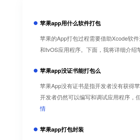
苹果app用什么软件打包
苹果的App打包过程需要借助Xcode软件
和tvOS应用程序。下面，我将详细介绍
苹果app没证书能打包么
苹果App没有证书是指开发者没有获得苹
开发者仍然可以编写和调试应用程序，但
情
苹果app打包封装