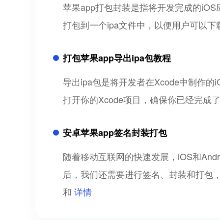
苹果app打包封装是指将开发完成的iO
打包到一个ipa文件中，以便用户可以下
打包苹果app导出ipa包教程
导出ipa包是将开发者在Xcode中制作
打开你的Xcode项目，确保你已经完成
安卓苹果app签名封装打包
随着移动互联网的快速发展，iOS和An
后，我们还需要进行签名、封装和打包
和
详情