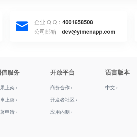
企业 Q Q：
4001658508
公司邮箱：
dev@yimenapp.com
增值服务
开放平台
语言版本
果上架 ›
商务合作 ›
中文 ›
卓上架 ›
开发者社区 ›
著申请 ›
应用内测 ›