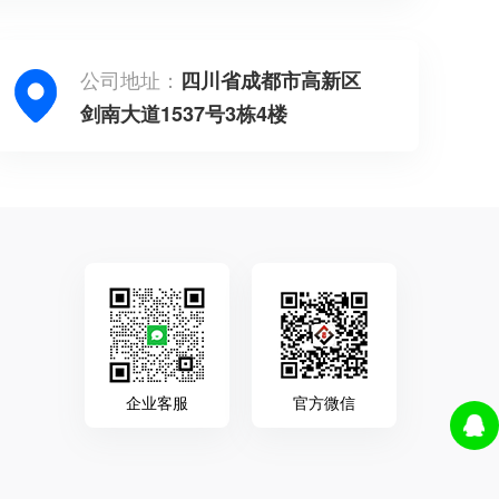
公司地址：
四川省成都市高新区
剑南大道1537号3栋4楼
企业客服
官方微信