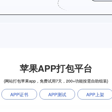
苹果APP打包平台
{网站打包苹果app，免费试用7天，200+功能按需自助组装}
APP证书
APP测试
APP上架