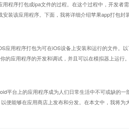
S应用程序打包成ipa文件的过程。在这个过程中，开发
载安装该应用程序。下面，我将详细介绍苹果app打包封装
的iOS应用程序打包为可在iOS设备上安装和运行的文件。以下
了你的应用程序的开发和调试，并且可以在模拟器上运行。2.
droid平台上的应用程序成为人们日常生活中不可或缺的
，以便能够在应用商店上发布和分发。在本文中，我将为