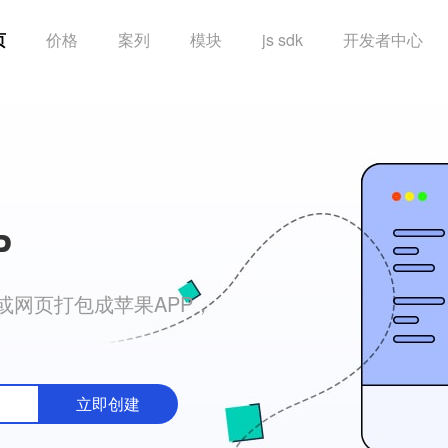
页
价格
案列
模块
js sdk
开发者中心
P
或网页打包成苹果APP，
立即创建