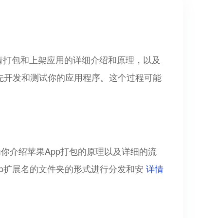
请打包和上架应用的详细介绍和原理，以及
要先开发和测试你的应用程序。这个过程可能
你介绍苹果App打包的原理以及详细的流
app扩展名的文件夹的形式进行分发和安
详情