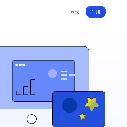
登录
注册