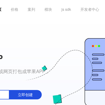
页
价格
案列
模块
js sdk
开发者中心
P
或网页打包成苹果APP，
立即创建