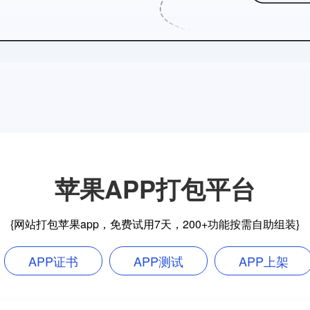
苹果APP打包平台
{网站打包苹果app，免费试用7天，200+功能按需自助组装}
APP证书
APP测试
APP上架