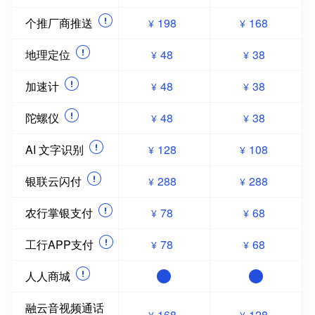
个推厂商推送
198
168
¥
¥
地理定位
48
38
¥
¥
加速计
48
38
¥
¥
陀螺仪
48
38
¥
¥
AI 文字识别
128
108
¥
¥
银联云闪付
288
288
¥
¥
农行掌银支付
78
68
¥
¥
工行APP支付
78
68
¥
¥
人人商城
融云音视频通话
168
128