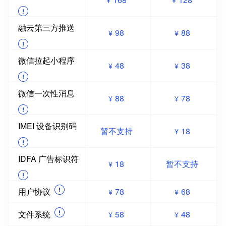
¥
¥
融云第三方推送
98
88
¥
¥
微信拉起小程序
48
38
¥
¥
微信一次性消息
88
78
¥
¥
IMEI 设备识别码
暂不支持
18
¥
IDFA 广告标识符
18
暂不支持
¥
用户协议
78
68
¥
¥
文件系统
58
48
¥
¥