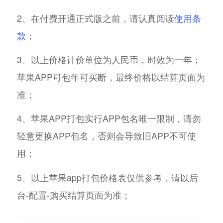
2、在付费开通正式版之前，请认真阅读
使用条
款
；
3、以上价格计价单位为人民币，时效为一年；
苹果APP可包年可买断，最终价格以结算页面为
准；
4、苹果APP打包实行APP包名唯一限制，请勿
轻意更换APP包名，否则会导致旧APP不可使
用；
5、以上苹果app打包价格表仅供参考，请以后
台-配置-购买结算页面为准；