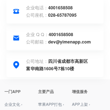
企业电话：
4001658508
公司座机：
028-65787095
企业 Q Q：
4001658508
公司邮箱：
dev@yimenapp.com
公司地址：
四川省成都市高新区
富华南路1606号7栋10楼
一门APP
主要产品
增值服务
企业文化 ›
苹果APP打包 ›
APP上架 ›