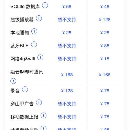
SQLite 数据库
58
48
¥
¥
超级播放器
暂不支持
128
¥
本地通知
28
28
¥
¥
蓝牙BLE
暂不支持
88
¥
网络4g&wifi
暂不支持
18
¥
融云IM即时通讯
168
168
¥
¥
录音
128
78
¥
¥
穿山甲广告
暂不支持
78
¥
移动数据上报
暂不支持
78
¥
开机自动启动
暂不支持
88
¥