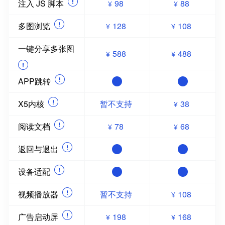
注入 JS 脚本
98
88
¥
¥
多图浏览
128
108
¥
¥
一键分享多张图
588
488
¥
¥
APP跳转
X5内核
暂不支持
38
¥
阅读文档
78
68
¥
¥
返回与退出
设备适配
视频播放器
暂不支持
108
¥
广告启动屏
198
168
¥
¥