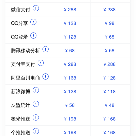
微信支付
288
288
¥
¥
QQ分享
128
98
¥
¥
QQ登录
128
68
¥
¥
腾讯移动分析
68
58
¥
¥
支付宝支付
288
288
¥
¥
阿里百川电商
168
128
¥
¥
新浪微博
128
118
¥
¥
友盟统计
58
48
¥
¥
极光推送
198
168
¥
¥
个推推送
198
168
¥
¥