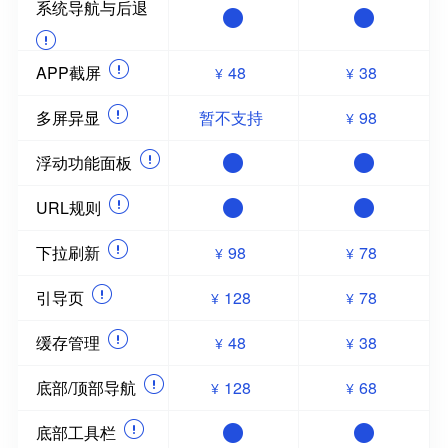
系统导航与后退
APP截屏
48
38
¥
¥
多屏异显
暂不支持
98
¥
浮动功能面板
URL规则
下拉刷新
98
78
¥
¥
引导页
128
78
¥
¥
缓存管理
48
38
¥
¥
底部/顶部导航
128
68
¥
¥
底部工具栏