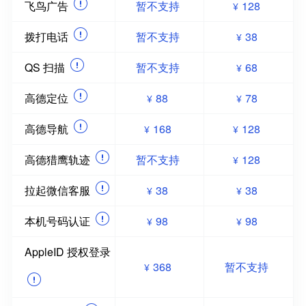
飞鸟广告
暂不支持
128
¥
拨打电话
暂不支持
38
¥
QS 扫描
暂不支持
68
¥
高德定位
88
78
¥
¥
高德导航
168
128
¥
¥
高德猎鹰轨迹
暂不支持
128
¥
拉起微信客服
38
38
¥
¥
本机号码认证
98
98
¥
¥
AppleID 授权登录
368
暂不支持
¥