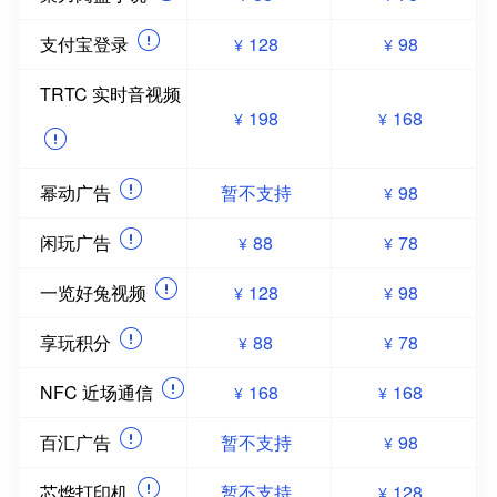
支付宝登录
128
98
¥
¥
TRTC 实时音视频
198
168
¥
¥
幂动广告
暂不支持
98
¥
闲玩广告
88
78
¥
¥
一览好兔视频
128
98
¥
¥
享玩积分
88
78
¥
¥
NFC 近场通信
168
168
¥
¥
百汇广告
暂不支持
98
¥
芯烨打印机
暂不支持
128
¥