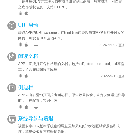
一键使用CDN方式接入自有域名绑定到云商城，独立域名，可自定
义底部版权信息，支持HTTPS。
URI 启动
获取APP的URL scheme，在html页面内唤起当前APP并打开对应的
网页，可实现URL启动APP。
|
2024-11-27 更新
阅读文档
APP内直接打开各种常用的文档，包括pdf、doc、xls、ppt、txt等格
式，适合在线阅读类应用。
2022-2-15 更新
侧边栏
APP内向右滑动页面拉出侧边栏，原生效果体验，自定义侧滑边栏导
航，可视配置，实时生效。
|
系统导航与后退
设置安卓5.0+版本系统虚拟导航及苹果X底部横线区域背景色和高
度，苹果设备是否可滑屏后退。