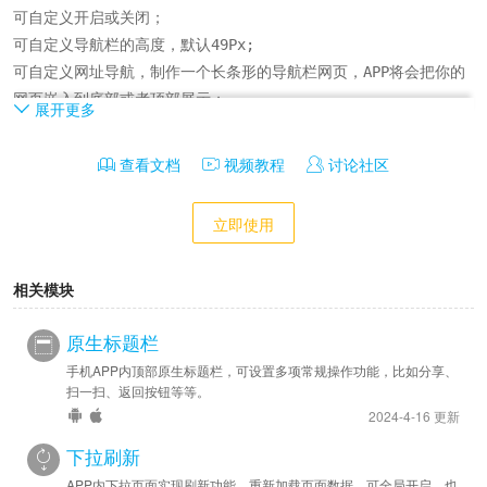
可自定义开启或关闭；

可自定义导航栏的高度，默认49Px;

可自定义网址导航，制作一个长条形的导航栏网页，APP将会把你的
网页嵌入到底部或者顶部展示；

展开更多
可自定义导航栏位置，顶部导航栏或底部导航栏，二选一；

可设置导航栏背景色，自定义；

查看文档
视频教程
讨论社区
可设置导航栏上分隔线颜色，自定义；

可设置字体/图标颜色颜色，自定义；

立即使用
可设置按钮选中时的高亮色，自定义；

可设置最多五个导航按钮；

相关模块
可设置导航按钮图标，选择系统提供图标；

可设置导航按钮指向链接，自定义网址，或一行JS脚本；

原生标题栏
可设置导航栏显示样式，显示图标和文字，只显示图标，只显示文
手机APP内顶部原生标题栏，可设置多项常规操作功能，比如分享、
字；

扫一扫、返回按钮等等。
2024-4-16 更新
开发：

提供jsBridge.evalInNavbar开发方案，通过页面JS调用来实现自
下拉刷新
定义；
APP内下拉页面实现刷新功能，重新加载页面数据，可全局开启，也