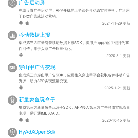
广告启动屏
2025-09-19
在线设置广告启动屏，APP开机屏上半部分可动态实时更换，广泛用
安卓优化 - 已升级 SDK 至 v3.1.0
于各类广告或活动营销。
2024-11-29 更新
2025-08-06
移动数据上报
安卓优化 - 已升级 SDK 至 v3.0.5
集成第三方巨量引擎移动数据上报SDK，将用户app内的关键行为事
2024-10-14
件回传，用于头条广告质量优化。
2020-8-1 更新
安卓优化 - 已升级 SDK 至 v2.6.0
穿山甲广告变现
2024-09-18
集成第三方穿山甲广告SDK，应用接入穿山甲平台获取各种移动广告
安卓优化 - 已升级 SDK 至 v2.4.0
资源，助力APP实现流量变现。
2025-1-21 更新
2024-07-23
安卓优化 - 已升级 SDK 至 v2.2.0
新量象鱼玩盒子
集成第三方新量象鱼玩盒子SDK，APP接入第三方广告联盟实现流量
2024-07-10
变现，需开通IMEI/OAID。
苹果优化 - 已升级 SDK 至 v2.1.2
2020-10-15 更新
2024-05-20
HyAdXOpenSdk