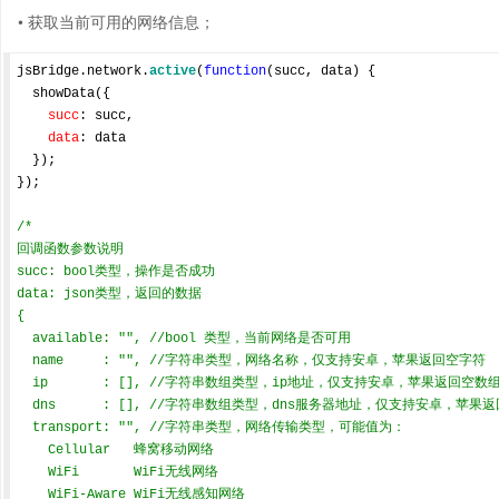
• 获取当前可用的网络信息；
jsBridge.network.
active
(
function
(
succ, data
) 
{

  showData({

succ
: succ,

data
: data

  });

});

/*

回调函数参数说明

succ: bool类型，操作是否成功

data: json类型，返回的数据

{

  available: "", //bool 类型，当前网络是否可用

  name     : "", //字符串类型，网络名称，仅支持安卓，苹果返回空字符

  ip       : [], //字符串数组类型，ip地址，仅支持安卓，苹果返回空数组

  dns      : [], //字符串数组类型，dns服务器地址，仅支持安卓，苹果返回空数组

  transport: "", //字符串类型，网络传输类型，可能值为：

    Cellular   蜂窝移动网络

    WiFi       WiFi无线网络

    WiFi-Aware WiFi无线感知网络
